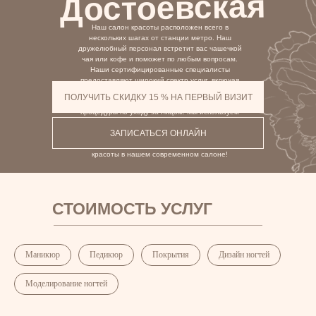
Достоевская
Наш салон красоты расположен всего в
нескольких шагах от станции метро. Наш
дружелюбный персонал встретит вас чашечкой
чая или кофе и поможет по любым вопросам.
Наши сертифицированные специалисты
предоставляют широкий спектр услуг, включая
окрашивание волос, маникюр, педикюр,
ПОЛУЧИТЬ СКИДКУ 15 % НА ПЕРВЫЙ ВИЗИТ
лазерная и восковая эпиляция, массаж и
процедуры по уходу за лицом. Мы используем
новейшие технологии и высококачественную
ЗАПИСАТЬСЯ ОНЛАЙН
продукцию, чтобы обеспечить наилучшие
результаты. Подарите себе день релакса и
красоты в нашем современном салоне!
СТОИМОСТЬ УСЛУГ
Маникюр
Педикюр
Покрытия
Дизайн ногтей
Моделирование ногтей